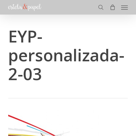
Menu
Skip
to
search
main
content
EYP-
personalizada-
2-03