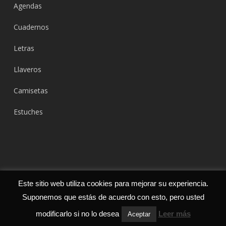
Agendas
Cuadernos
Letras
Llaveros
Camisetas
Estuches
Este sitio web utiliza cookies para mejorar su experiencia.
© 2026 Estela y Papel - Regalos creativos hechos a mano -
Suponemos que estás de acuerdo con esto, pero usted
Handmade.
modificarlo si no lo desea
Leer más
Aceptar