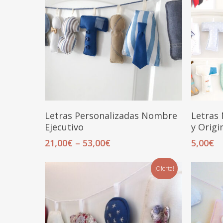
Seleccionar Opciones
Letras Personalizadas Nombre
Letras
Ejecutivo
y Origi
21,00
€
–
53,00
€
5,00
€
¡Oferta!