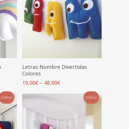
Seleccionar Opciones
o
Letras Nombre Divertidas
Colores
19,00
€
–
48,00
€
¡Oferta!
¡Oferta!