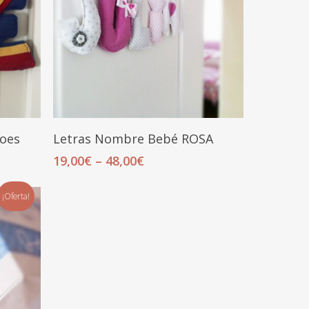
Seleccionar Opciones
oes
Letras Nombre Bebé ROSA
19,00
€
–
48,00
€
¡Oferta!