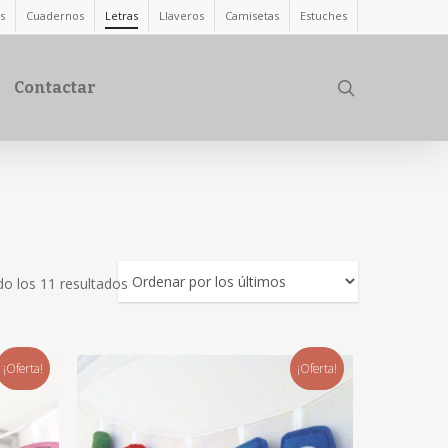
s
Cuadernos
Letras
Llaveros
Camisetas
Estuches
search
Contactar
o los 11 resultados
¡Oferta!
¡Oferta!