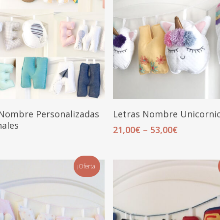
Añadir Al Carrito
Seleccionar Opciones
 Nombre Personalizadas
Letras Nombre Unicorni
nales
21,00
€
–
53,00
€
¡Oferta!