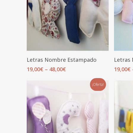
Seleccionar Opciones
Letras Nombre Estampado
Letras
19,00
€
–
48,00
€
19,00
€
¡Oferta!