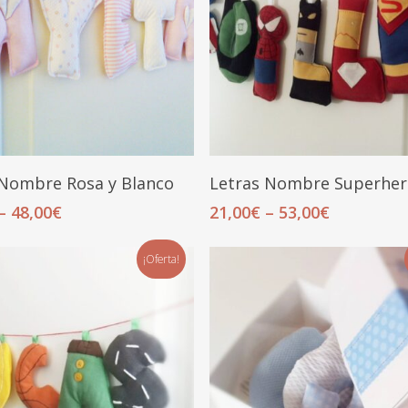
Seleccionar Opciones
Seleccionar Opciones
 Nombre Rosa y Blanco
Letras Nombre Superher
–
48,00
€
21,00
€
–
53,00
€
¡Oferta!