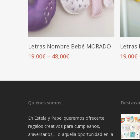
Seleccionar Opciones
Letras Nombre Bebé MORADO
Letras
19,00
€
–
48,00
€
19,00
€
Quiénes somos
Destaca
En Estela y Papel queremos ofrecerte
regalos creativos para cumpleaños,
aniversarios,... o aquella oportunidad en la