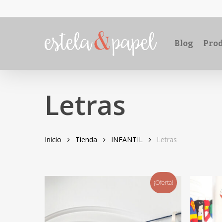
Skip
to
main
Blog
Prod
content
Letras
Inicio
Tienda
INFANTIL
Letras
¡Oferta!