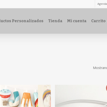
Agenda
uctos Personalizados
Tienda
Mi cuenta
Carrito
Mostrand