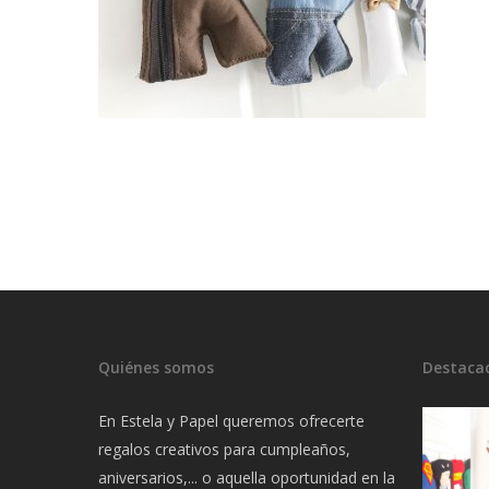
Quiénes somos
Destaca
En Estela y Papel queremos ofrecerte
regalos creativos para cumpleaños,
aniversarios,... o aquella oportunidad en la