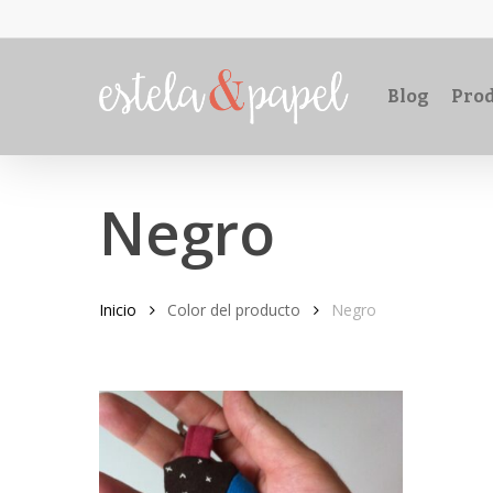
Skip
to
main
Blog
Prod
content
Negro
Inicio
Color del producto
Negro