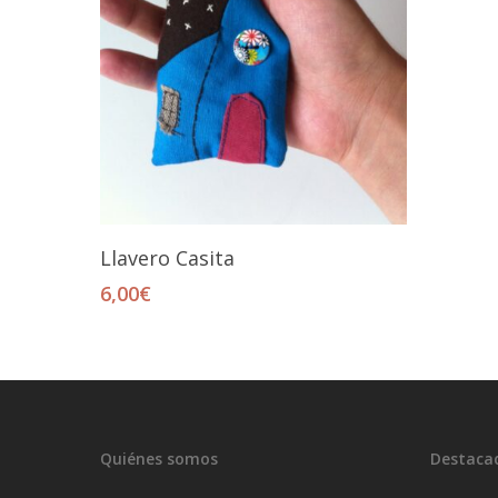
Seleccionar Opciones
Llavero Casita
6,00
€
Quiénes somos
Destaca