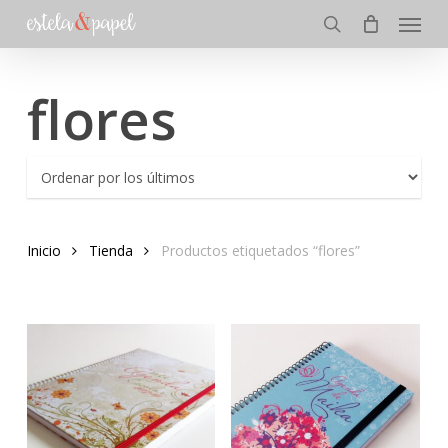
Menu
Skip
to
search
main
content
flores
Inicio
Tienda
Productos etiquetados “flores”