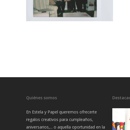
Quiénes somos
Destaca
En Estela y Papel queremos ofrecerte
regalos creativos para cumpleaños,
aniversarios,... o aquella oportunidad en la