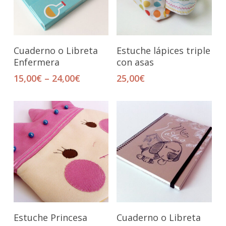
Seleccionar Opciones
Añadir Al Carrito
Cuaderno o Libreta
Estuche lápices triple
Enfermera
con asas
15,00
€
–
24,00
€
25,00
€
Añadir Al Carrito
Seleccionar Opciones
Estuche Princesa
Cuaderno o Libreta