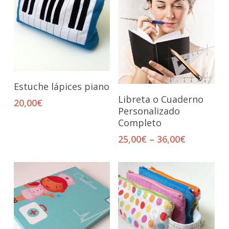
Añadir Al Carrito
Estuche lápices piano
Seleccionar Opciones
Libreta o Cuaderno
20,00
€
Personalizado
Completo
25,00
€
–
36,00
€