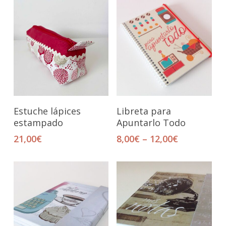
Añadir Al Carrito
Seleccionar Opciones
Estuche lápices
Libreta para
estampado
Apuntarlo Todo
21,00
€
8,00
€
–
12,00
€