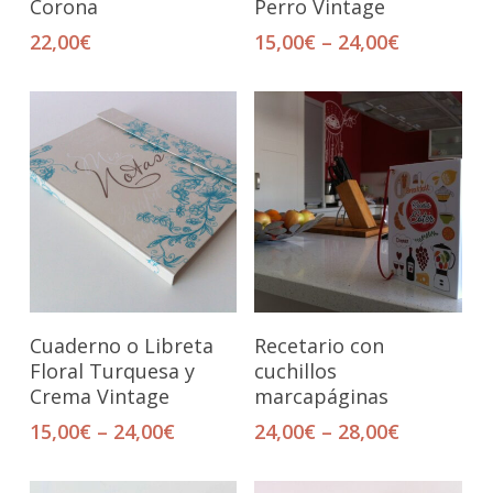
Corona
Perro Vintage
22,00
€
15,00
€
–
24,00
€
Seleccionar Opciones
Seleccionar Opciones
Cuaderno o Libreta
Recetario con
Floral Turquesa y
cuchillos
Crema Vintage
marcapáginas
15,00
€
–
24,00
€
24,00
€
–
28,00
€