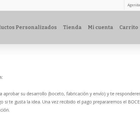
Agenda
uctos Personalizados
Tienda
Mi cuenta
Carrito
n:
ara aprobar su desarrollo (boceto, fabricación y envío) y te responde
pago si te gusta la idea. Una vez recibido el pago prepararemos el BO
ción.