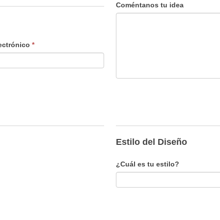
Coméntanos tu idea
ectrónico
*
Estilo del Diseño
¿Cuál es tu estilo?
¿Cuál
es
tu