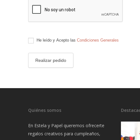
He leído y Acepto las
Condiciones Generales
Quiénes somos
Destaca
En Estela y Papel queremos ofrecerte
regalos creativos para cumpleaños,