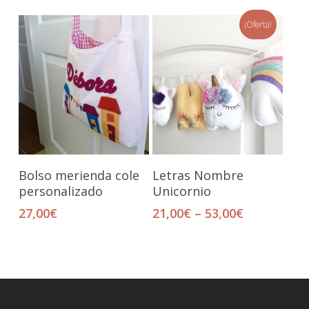
¡Oferta!
Añadir Al Carrito
Seleccionar Opciones
Bolso merienda cole
Letras Nombre
personalizado
Unicornio
27,00
€
21,00
€
–
53,00
€