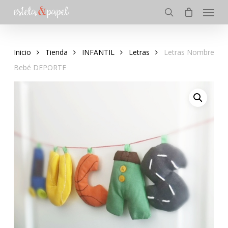
Menu
Skip
to
search
main
content
Inicio
Tienda
INFANTIL
Letras
Letras Nombre
Bebé DEPORTE