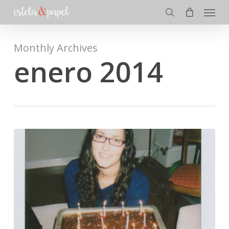
Menu
Skip
to
search
main
content
Monthly Archives
enero 2014