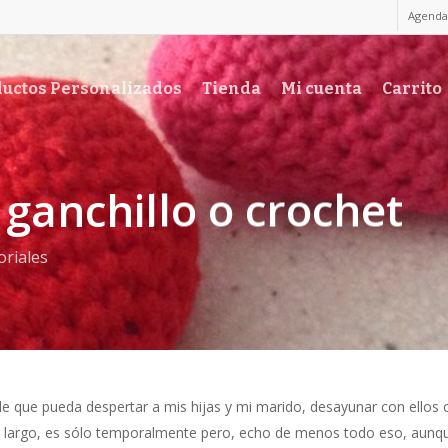
Agenda
uctos Personalizados
Tienda
Mi cuenta
Carrito
ganchillo o crochet
oriales
 que pueda despertar a mis hijas y mi marido, desayunar con ellos 
do largo, es sólo temporalmente pero, echo de menos todo eso, aunq