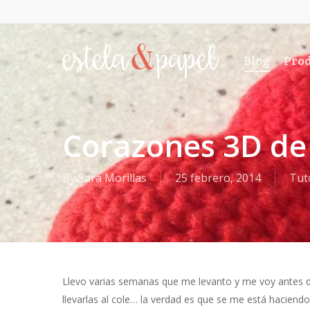
Skip
to
main
Blog
Prod
content
Corazones 3D de 
By
Sara Morillas
25 febrero, 2014
Tut
Llevo varias semanas que me levanto y me voy antes de
llevarlas al cole… la verdad es que se me está hacien