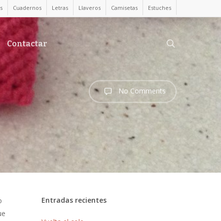
s
Cuadernos
Letras
Llaveros
Camisetas
Estuches
search
Contactar
No Comments
Entradas recientes
o
ue