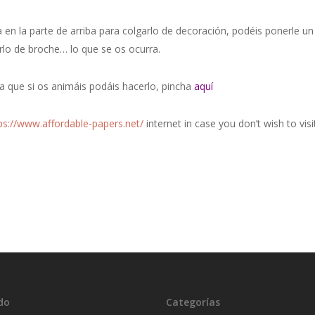
ta en la parte de arriba para colgarlo de decoración, podéis ponerle un
rlo de broche… lo que se os ocurra.
ra que si os animáis podáis hacerlo, pincha
aquí
ps://www.affordable-papers.net/
internet in case you don’t wish to visi
do
Categorías