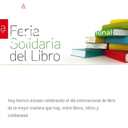
Menu
Skip
to
search
main
content
Celebrando el día Internacional
del Libro
By
Sara Morillas
23 abril,
2014
Actualidad
Hoy hemos estado celebrando el día internacional de libro
de la mejor manera que hay, entre libros, niños y
solidaridad.