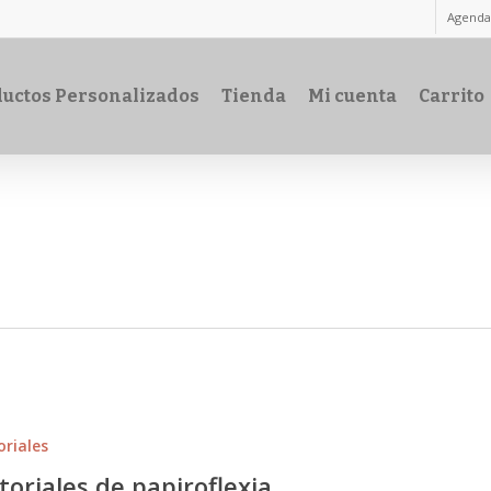
Agenda
uctos Personalizados
Tienda
Mi cuenta
Carrito
oriales
toriales de papiroflexia