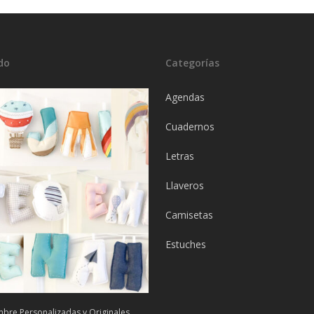
do
Categorías
Agendas
Cuadernos
Letras
Llaveros
Camisetas
Estuches
bre Personalizadas y Originales