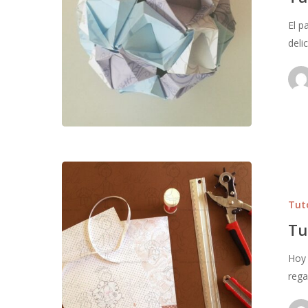
El p
deli
Tut
Tu
Hoy 
rega