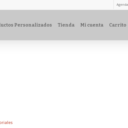
Agenda
s deprecated in
uctos Personalizados
Tienda
Mi cuenta
Carrito
rmatting.php
oriales