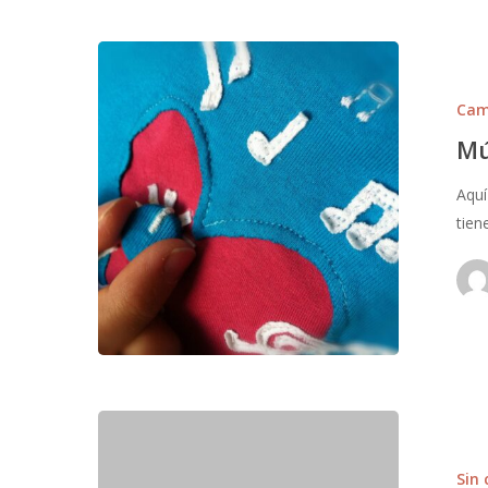
Cam
Mú
Aquí
tien
Sin 