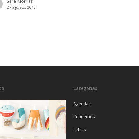
Sara Morillas
27 agosto, 2013
do
Categorías
Agendas
Cuadernos
Letras