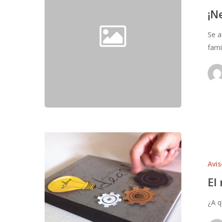
¡N
Se a
fami
Avis
El
¿A q