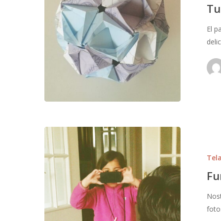
Tu
El p
deli
Tel
Fu
Nost
foto