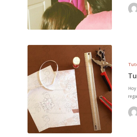
Tut
Tu
Hoy 
rega