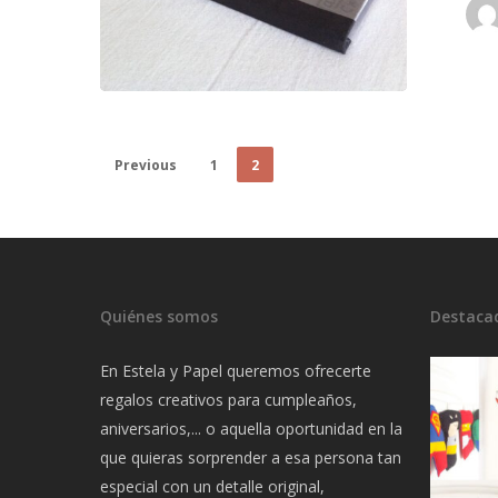
Previous
1
2
Quiénes somos
Destaca
En Estela y Papel queremos ofrecerte
regalos creativos para cumpleaños,
aniversarios,... o aquella oportunidad en la
que quieras sorprender a esa persona tan
especial con un detalle original,